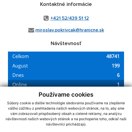
Kontaktné informácie
+421 52/439 51 12
miroslav.pokrivcak@hranicne.sk
Návštevnosť
Používame cookies
Súbory cookie a ďalšie technológie sledovania používame na zlepšenie
vášho zážitku z prehliadania našich webových stránok, na to, aby sme
využite možnosť získavania aktuálnych informácií s využitím RSS
,
vám zobrazovali prispôsobený obsah a cielené reklamy, na analýzu
CMS systém (redakčný) systém ECHELON 2,
návštevnosti našich webových stránok a na pochopenie toho, odkiaľ naši
Mapa stránok
,
web portál
,
návštevníci prichádzajú.
webhosting
,
webex.digital, s.r.o.
,
domény
,
registrácia domény
,
spoločnosť webex.digital, s.r.o.
,
technický prevádzkovateľ