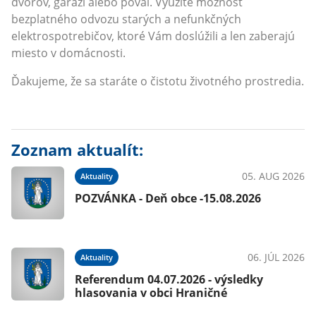
dvorov, garáži alebo povál. Využite možnosť
bezplatného odvozu starých a nefunkčných
elektrospotrebičov, ktoré Vám doslúžili a len zaberajú
miesto v domácnosti.
Ďakujeme, že sa staráte o čistotu životného prostredia.
Zoznam aktualít:
05. AUG 2026
Aktuality
POZVÁNKA - Deň obce -15.08.2026
06. JÚL 2026
Aktuality
Referendum 04.07.2026 - výsledky
hlasovania v obci Hraničné