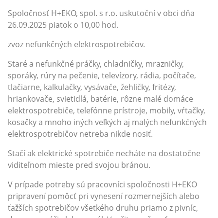
Spoločnosť H+EKO, spol. s r.o. uskutoční v obci dňa
26.09.2025 piatok o 10,00 hod.
zvoz nefunkčných elektrospotrebičov.
Staré a nefunkčné práčky, chladničky, mrazničky,
sporáky, rúry na pečenie, televízory, rádia, počítače,
tlačiarne, kalkulačky, vysávače, žehličky, fritézy,
hriankovače, svietidlá, batérie, rôzne malé domáce
elektrospotrebiče, telefónne prístroje, mobily, vŕtačky,
kosačky a mnoho iných veľkých aj malých nefunkčných
elektrospotrebičov netreba nikde nosiť.
Stačí ak elektrické spotrebiče necháte na dostatočne
viditeľnom mieste pred svojou bránou.
V prípade potreby sú pracovníci spoločnosti H+EKO
pripravení pomôcť pri vynesení rozmernejších alebo
ťažších spotrebičov všetkého druhu priamo z pivníc,