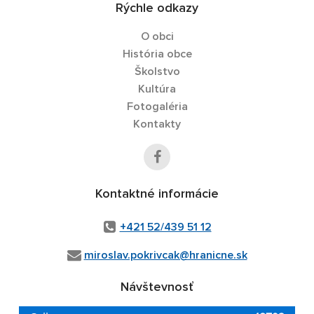
Rýchle odkazy
O obci
História obce
Školstvo
Kultúra
Fotogaléria
Kontakty
Kontaktné informácie
+421 52/439 51 12
miroslav.pokrivcak@hranicne.sk
Návštevnosť