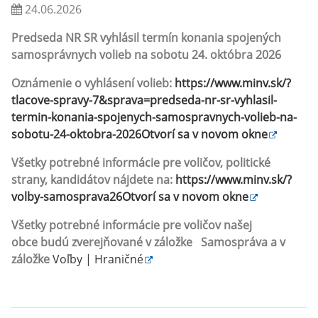
24.06.2026
Predseda NR SR vyhlásil termín konania spojených
samosprávnych volieb na sobotu 24. októbra 2026
Oznámenie o vyhlásení volieb:
https://www.minv.sk/?
tlacove-spravy-7&sprava=predseda-nr-sr-vyhlasil-
termin-konania-spojenych-samospravnych-volieb-na-
sobotu-24-oktobra-2026Otvorí sa v novom okne
Všetky potrebné informácie pre voličov, politické
strany, kandidátov nájdete na:
https://www.minv.sk/?
volby-samosprava26Otvorí sa v novom okne
Všetky potrebné informácie pre voličov našej
obce budú zverejňované v záložke
Samospráva
a v
záložke
Voľby | Hraničné