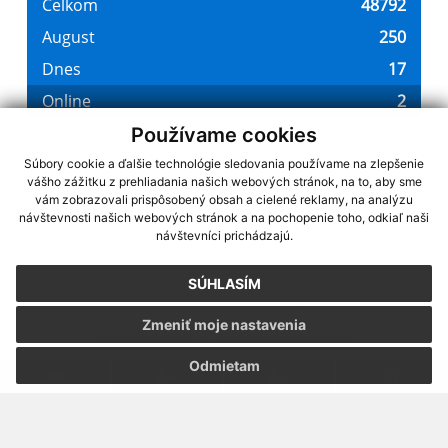
Používame cookies
Súbory cookie a ďalšie technológie sledovania používame na zlepšenie
vášho zážitku z prehliadania našich webových stránok, na to, aby sme
využite možnosť získavania aktuálnych informácií s využitím RSS
,
vám zobrazovali prispôsobený obsah a cielené reklamy, na analýzu
CMS systém (redakčný) systém ECHELON 2,
návštevnosti našich webových stránok a na pochopenie toho, odkiaľ naši
Mapa stránok
,
web portál
,
návštevníci prichádzajú.
webhosting
,
webex.digital, s.r.o.
,
domény
,
registrácia domény
,
spoločnosť webex.digital, s.r.o.
,
technický prevádzkovateľ
SÚHLASÍM
Posledná aktualizácia:
07.08.2026
Zmeniť moje nastavenia
Vytlačiť stránku
|
Vyhlásenie o prístupnosti
Autorské práva
|
Cookies
Odmietam
webdesign
|