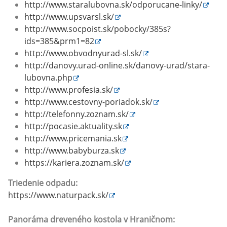
http://www.staralubovna.sk/odporucane-linky/
http://www.upsvarsl.sk/
http://www.socpoist.sk/pobocky/385s?
ids=385&prm1=82
http://www.obvodnyurad-sl.sk/
http://danovy.urad-online.sk/danovy-urad/stara-
lubovna.php
http://www.profesia.sk/
http://www.cestovny-poriadok.sk/
http://telefonny.zoznam.sk/
http://pocasie.aktuality.sk
http://www.pricemania.sk
http://www.babyburza.sk
https://kariera.zoznam.sk/
Triedenie odpadu:
https://www.naturpack.sk/
Panoráma dreveného kostola v Hraničnom: