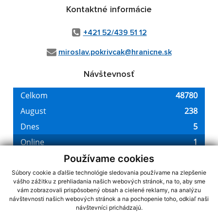
Kontaktné informácie
+421 52/439 51 12
miroslav.pokrivcak@hranicne.sk
Návštevnosť
Používame cookies
Súbory cookie a ďalšie technológie sledovania používame na zlepšenie
vášho zážitku z prehliadania našich webových stránok, na to, aby sme
využite možnosť získavania aktuálnych informácií s využitím RSS
,
vám zobrazovali prispôsobený obsah a cielené reklamy, na analýzu
CMS systém (redakčný) systém ECHELON 2,
návštevnosti našich webových stránok a na pochopenie toho, odkiaľ naši
Mapa stránok
,
web portál
,
návštevníci prichádzajú.
webhosting
,
webex.digital, s.r.o.
,
domény
,
registrácia domény
,