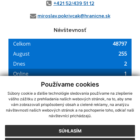
+421 52/439 51 12
miroslav.pokrivcak@hranicne.sk
Návštevnosť
Používame cookies
Súbory cookie a ďalšie technológie sledovania používame na zlepšenie
vášho zážitku z prehliadania našich webových stránok, na to, aby sme
využite možnosť získavania aktuálnych informácií s využitím RSS
,
vám zobrazovali prispôsobený obsah a cielené reklamy, na analýzu
CMS systém (redakčný) systém ECHELON 2,
návštevnosti našich webových stránok a na pochopenie toho, odkiaľ naši
Mapa stránok
,
web portál
,
návštevníci prichádzajú.
webhosting
,
webex.digital, s.r.o.
,
domény
,
registrácia domény
,
spoločnosť webex.digital, s.r.o.
,
technický prevádzkovateľ
SÚHLASÍM
Posledná aktualizácia:
07.08.2026