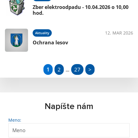
Zber elektroodpadu - 10.04.2026 o 10,00
hod.
12. MAR 2026
Aktuality
Ochrana lesov
1
2
27
>
...
Napíšte nám
Meno: