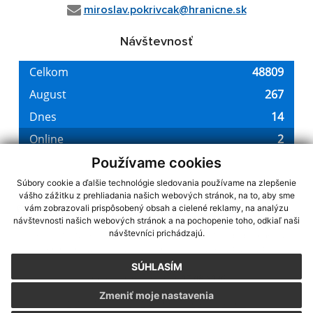
miroslav.pokrivcak@hranicne.sk
Návštevnosť
Používame cookies
Súbory cookie a ďalšie technológie sledovania používame na zlepšenie
vášho zážitku z prehliadania našich webových stránok, na to, aby sme
využite možnosť získavania aktuálnych informácií s využitím RSS
,
vám zobrazovali prispôsobený obsah a cielené reklamy, na analýzu
CMS systém (redakčný) systém ECHELON 2,
návštevnosti našich webových stránok a na pochopenie toho, odkiaľ naši
Mapa stránok
,
web portál
,
návštevníci prichádzajú.
webhosting
,
webex.digital, s.r.o.
,
domény
,
registrácia domény
,
spoločnosť webex.digital, s.r.o.
,
technický prevádzkovateľ
SÚHLASÍM
Posledná aktualizácia:
07.08.2026
Zmeniť moje nastavenia
Vytlačiť stránku
|
Vyhlásenie o prístupnosti