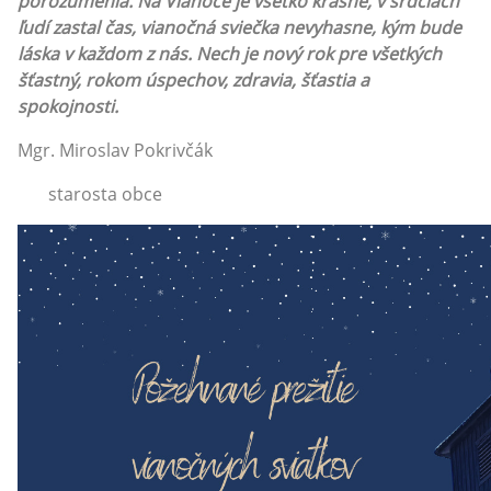
porozumenia. Na Vianoce je všetko krásne, v srdciach
ľudí zastal čas, vianočná sviečka nevyhasne, kým bude
láska v každom z nás. Nech je nový rok pre všetkých
šťastný, rokom úspechov, zdravia, šťastia a
spokojnosti.
Mgr. Miroslav Pokrivčák
starosta obce