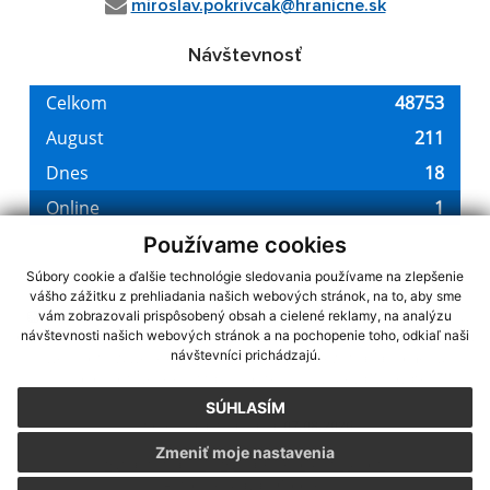
miroslav.pokrivcak@hranicne.sk
Návštevnosť
Používame cookies
Súbory cookie a ďalšie technológie sledovania používame na zlepšenie
vášho zážitku z prehliadania našich webových stránok, na to, aby sme
využite možnosť získavania aktuálnych informácií s využitím RSS
,
vám zobrazovali prispôsobený obsah a cielené reklamy, na analýzu
CMS systém (redakčný) systém ECHELON 2,
návštevnosti našich webových stránok a na pochopenie toho, odkiaľ naši
Mapa stránok
,
web portál
,
návštevníci prichádzajú.
webhosting
,
webex.digital, s.r.o.
,
domény
,
registrácia domény
,
spoločnosť webex.digital, s.r.o.
,
technický prevádzkovateľ
SÚHLASÍM
Posledná aktualizácia:
07.08.2026
Zmeniť moje nastavenia
Vytlačiť stránku
|
Vyhlásenie o prístupnosti
Autorské práva
|
Cookies