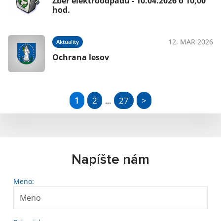
Zber elektroodpadu - 10.04.2026 o 10,00
hod.
12. MAR 2026
Aktuality
Ochrana lesov
1
2
27
>
...
Napíšte nám
Meno: