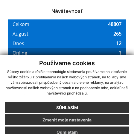
Návštevnosť
Používame cookies
Súbory cookie a ďalšie technológie sledovania používame na zlepšenie
vášho zážitku z prehliadania našich webových stránok, na to, aby sme
využite možnosť získavania aktuálnych informácií s využitím RSS
,
vám zobrazovali prispôsobený obsah a cielené reklamy, na analýzu
CMS systém (redakčný) systém ECHELON 2,
návštevnosti našich webových stránok a na pochopenie toho, odkiaľ naši
Mapa stránok
,
web portál
,
návštevníci prichádzajú.
webhosting
,
webex.digital, s.r.o.
,
domény
,
registrácia domény
,
spoločnosť webex.digital, s.r.o.
,
technický prevádzkovateľ
SÚHLASÍM
Posledná aktualizácia:
07.08.2026
Zmeniť moje nastavenia
Vytlačiť stránku
|
Vyhlásenie o prístupnosti
Autorské práva
|
Cookies
Odmietam