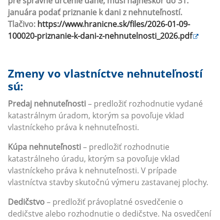
pre správne určenie dane, musí najneskôr do 31.
januára podať priznanie k dani z nehnuteľností.
Tlačivo:
https://www.hranicne.sk/files/2026-01-09-
100020-priznanie-k-dani-z-nehnutelnosti_2026.pdf
Zmeny vo vlastníctve nehnuteľností
sú:
Predaj nehnuteľnosti
– predložiť rozhodnutie vydané
katastrálnym úradom, ktorým sa povoľuje vklad
vlastníckeho práva k nehnuteľnosti.
Kúpa nehnuteľnosti
– predložiť rozhodnutie
katastrálneho úradu, ktorým sa povoľuje vklad
vlastníckeho práva k nehnuteľnosti. V prípade
vlastníctva stavby skutočnú výmeru zastavanej plochy.
Dedičstvo
– predložiť právoplatné osvedčenie o
dedičstve alebo rozhodnutie o dedičstve. Na osvedčení