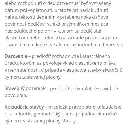
alebo rozhodnutí o dedičstve musí byť vyznačený
dátum právoplatnosti, pretože pri nadobudnutí
nehnuteľnosti dedením v priebehu roka daňová
povinnosť dedičovi vzniká prvým dňom mesiaca
nasledujúceho po dni, v ktorom sa dedič stal
vlastníkom nehnuteľnosti na základe právoplatného
osvedčenia o dedičstve alebo rozhodnutia o dedičstve.
Darovanie
– predložiť rozhodnutie katastrálneho
úradu, ktorým sa povoľuje vklad vlastníckeho práva
k nehnuteľnosti. V prípade vlastníctva stavby skutočnú
výmeru zastavanej plochy.
Stavebný pozemok
– predložiť právoplatné stavebné
povolenie.
Kolaudácia stavby
– predložiť právoplatné kolaudačné
rozhodnutie, geometrický plán – prípadne skutočnú
výmeru zastavanej plochy stavby.