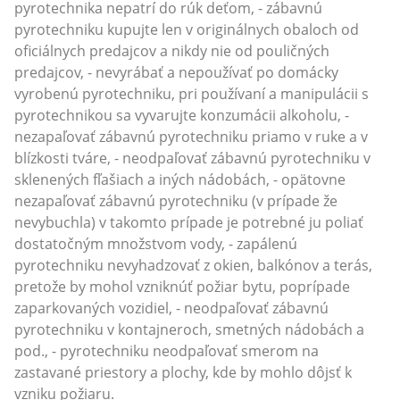
pyrotechnika nepatrí do rúk deťom, - zábavnú
pyrotechniku kupujte len v originálnych obaloch od
oficiálnych predajcov a nikdy nie od pouličných
predajcov, - nevyrábať a nepoužívať po domácky
vyrobenú pyrotechniku, pri používaní a manipulácii s
pyrotechnikou sa vyvarujte konzumácii alkoholu, -
nezapaľovať zábavnú pyrotechniku priamo v ruke a v
blízkosti tváre, - neodpaľovať zábavnú pyrotechniku v
sklenených fľašiach a iných nádobách, - opätovne
nezapaľovať zábavnú pyrotechniku (v prípade že
nevybuchla) v takomto prípade je potrebné ju poliať
dostatočným množstvom vody, - zapálenú
pyrotechniku nevyhadzovať z okien, balkónov a terás,
pretože by mohol vzniknúť požiar bytu, poprípade
zaparkovaných vozidiel, - neodpaľovať zábavnú
pyrotechniku v kontajneroch, smetných nádobách a
pod., - pyrotechniku neodpaľovať smerom na
zastavané priestory a plochy, kde by mohlo dôjsť k
vzniku požiaru.