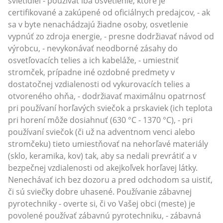
svietidiel - používať iba osvetlenie, ktoré je
certifikované a zakúpené od oficiálnych predajcov, - ak
sa v byte nenachádzajú žiadne osoby, osvetlenie
vypnúť zo zdroja energie, - presne dodržiavať návod od
výrobcu, - nevykonávať neodborné zásahy do
osvetľovacích telies a ich kabeláže, - umiestniť
stromček, prípadne iné ozdobné predmety v
dostatočnej vzdialenosti od vykurovacích telies a
otvoreného ohňa, - dodržiavať maximálnu opatrnosť
pri používaní horľavých sviečok a prskaviek (ich teplota
pri horení môže dosiahnuť (630 °C - 1370 °C), - pri
používaní sviečok (či už na adventnom venci alebo
stromčeku) tieto umiestňovať na nehorľavé materiály
(sklo, keramika, kov) tak, aby sa nedali prevrátiť a v
bezpečnej vzdialenosti od akejkoľvek horľavej látky.
Nenechávať ich bez dozoru a pred odchodom sa uistiť,
či sú sviečky dobre uhasené. Používanie zábavnej
pyrotechniky - overte si, či vo Vašej obci (meste) je
povolené používať zábavnú pyrotechniku, - zábavná