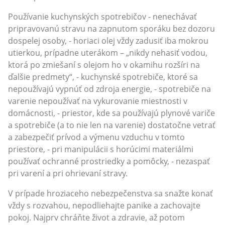
Používanie kuchynských spotrebičov - nenechávať
pripravovanú stravu na zapnutom sporáku bez dozoru
dospelej osoby, - horiaci olej vždy zadusiť iba mokrou
utierkou, prípadne uterákom – „nikdy nehasiť vodou,
ktorá po zmiešaní s olejom ho v okamihu rozšíri na
ďalšie predmety“, - kuchynské spotrebiče, ktoré sa
nepoužívajú vypnúť od zdroja energie, - spotrebiče na
varenie nepoužívať na vykurovanie miestnosti v
domácnosti, - priestor, kde sa používajú plynové variče
a spotrebiče (a to nie len na varenie) dostatočne vetrať
a zabezpečiť prívod a výmenu vzduchu v tomto
priestore, - pri manipulácii s horúcimi materiálmi
používať ochranné prostriedky a pomôcky, - nezaspať
pri varení a pri ohrievaní stravy.
V prípade hroziaceho nebezpečenstva sa snažte konať
vždy s rozvahou, nepodliehajte panike a zachovajte
pokoj. Najprv chráňte život a zdravie, až potom