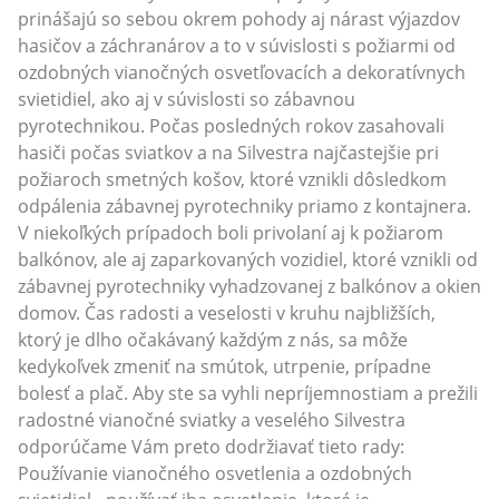
prinášajú so sebou okrem pohody aj nárast výjazdov
hasičov a záchranárov a to v súvislosti s požiarmi od
ozdobných vianočných osvetľovacích a dekoratívnych
svietidiel, ako aj v súvislosti so zábavnou
pyrotechnikou. Počas posledných rokov zasahovali
hasiči počas sviatkov a na Silvestra najčastejšie pri
požiaroch smetných košov, ktoré vznikli dôsledkom
odpálenia zábavnej pyrotechniky priamo z kontajnera.
V niekoľkých prípadoch boli privolaní aj k požiarom
balkónov, ale aj zaparkovaných vozidiel, ktoré vznikli od
zábavnej pyrotechniky vyhadzovanej z balkónov a okien
domov. Čas radosti a veselosti v kruhu najbližších,
ktorý je dlho očakávaný každým z nás, sa môže
kedykoľvek zmeniť na smútok, utrpenie, prípadne
bolesť a plač. Aby ste sa vyhli nepríjemnostiam a prežili
radostné vianočné sviatky a veselého Silvestra
odporúčame Vám preto dodržiavať tieto rady:
Používanie vianočného osvetlenia a ozdobných