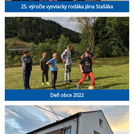
25. výročie vysviacky rodáka Jána Stašáka
Deň obce 2022