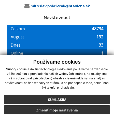
miroslav.pokrivcak@hranicne.sk
Návštevnosť
Používame cookies
Súbory cookie a ďalšie technológie sledovania používame na zlepšenie
vášho zážitku z prehliadania našich webových stránok, na to, aby sme
využite možnosť získavania aktuálnych informácií s využitím RSS
,
vám zobrazovali prispôsobený obsah a cielené reklamy, na analýzu
CMS systém (redakčný) systém ECHELON 2,
Mapa stránok
,
web portál
,
návštevnosti našich webových stránok a na pochopenie toho, odkiaľ naši
návštevníci prichádzajú.
webhosting
,
webex.digital, s.r.o.
,
domény
,
registrácia domény
,
spoločnosť webex.digital, s.r.o.
,
technický prevádzkovateľ
SÚHLASÍM
Posledná aktualizácia:
05.08.2026
Zmeniť moje nastavenia
Vytlačiť stránku
|
Vyhlásenie o prístupnosti