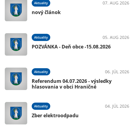
07. AUG 2026
Aktuality
0
nový článok
026
05. AUG 2026
Aktuality
POZVÁNKA - Deň obce -15.08.2026
026
06. JÚL 2026
Aktuality
Referendum 04.07.2026 - výsledky
hlasovania v obci Hraničné
026
04. JÚL 2026
Aktuality
Zber elektroodpadu