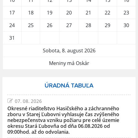
17
18
19
20
21
22
23
24
25
26
27
28
29
30
31
Sobota, 8. august 2026
Meniny má Oskár
ÚRADNÁ TABUĽA
07. 08. 2026
Okresné riaditeľstvo Hasičského a záchranného
zboru v Starej Ľubovni vyhlasuje čas zvýšeného
nebezpečenstva vzniku požiaru pre celé územie
okresu Stará Ľubovňa od dňa 06.08.2026 od
09:00hod. až do odvolania.