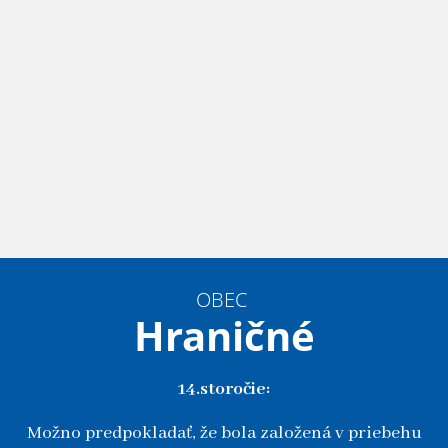
OBEC
Hraničné
14.storočie:
Možno predpokladať, že bola založená v priebehu