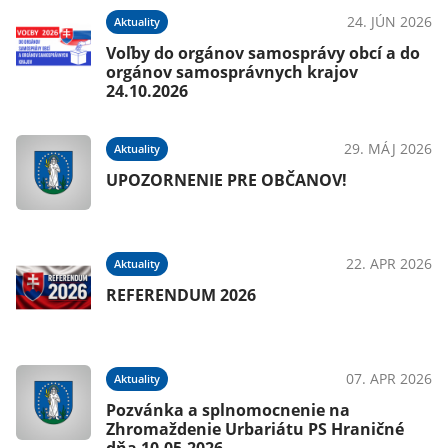
025
24. JÚN 2026
Aktuality
Voľby do orgánov samosprávy obcí a do
orgánov samosprávnych krajov
24.10.2026
025
29. MÁJ 2026
Aktuality
UPOZORNENIE PRE OBČANOV!
025
22. APR 2026
Aktuality
REFERENDUM 2026
025
07. APR 2026
Aktuality
Pozvánka a splnomocnenie na
Zhromaždenie Urbariátu PS Hraničné