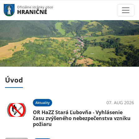
Oficiálne stránky obce
HRANIČNÉ
Úvod
026
07. AUG 2026
Aktuality
OR HaZZ Stará Ľubovňa - Vyhlásenie
času zvýšeného nebezpečenstva vzniku
požiaru
026