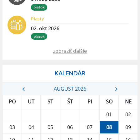
piatok
Plasty
02. okt 2026
piatok
zobraziť ďalšie
KALENDÁR
AUGUST 2026
PO
UT
ST
ŠT
PI
SO
NE
01
02
03
04
05
06
07
08
09
10
11
12
13
14
15
16