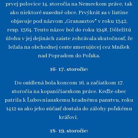
prvej polovice 14. storočia na Nemeckom práve, tak
ako niektoré susedné obce. Prvýkrát sa v listine
objavuje pod názvom „Granasztov" v roku 1342,
resp. 1364. Tento názov bol do roku 1948. Dôležitú
úlohu v jej dejinách zaiste zohrávala skutočnosť, že
ležala na obchodnej ceste smerujúcej cez Mníšek
nad Popradom do Poľska.
16- 17. storočie:
Do osídlená bola koncom 16. a začiatkom 17.
storočia na kopaničiarskom práve. Keďže obec
patrila k Ľubovnianskemu hradnému panstvu, roku
1412 sa ako jeho súčasť dostala do zálohy poľskému
kráľovi.
18- 19. storočie: