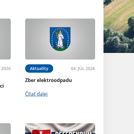
L 2026
Aktuality
04. JÚL 2026
Aktuality
Zber elektroodpadu
Ochrana lesov
ci
Čítať ďalej
Čítať ďalej