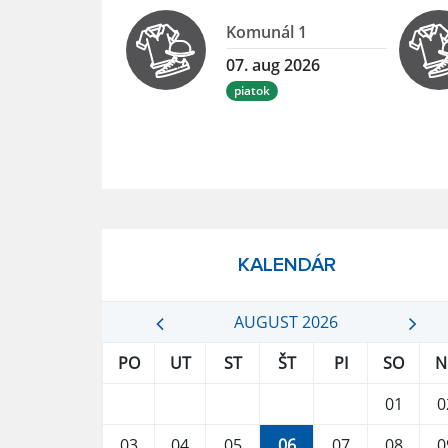
Komunál 1
07. aug 2026
piatok
KALENDÁR
AUGUST 2026
PO
UT
ST
ŠT
PI
SO
N
01
0
03
04
05
06
07
08
0