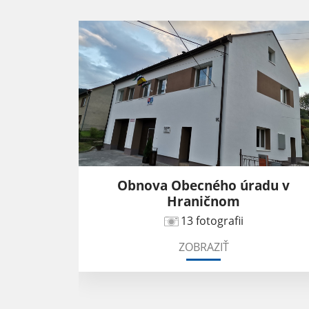
cného úradu v
Športový deň obce 5
ičnom
29 fotografii
fotografii
ZOBRAZIŤ
RAZIŤ