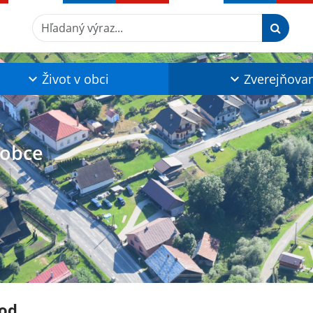
Hľadaný výraz...
Život v obci
Zverejňova
 obce
od