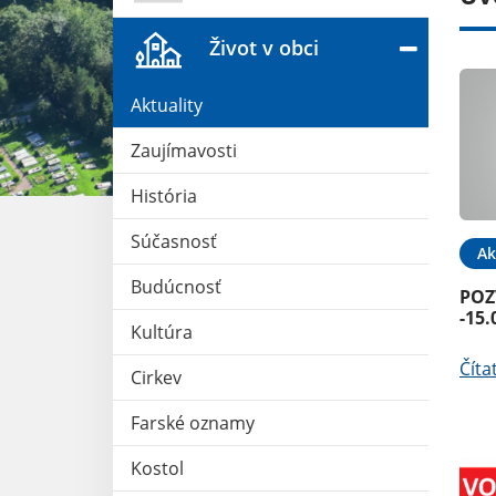
Život v obci
Aktuality
Zaujímavosti
História
Súčasnosť
28. FEB 2026
Aktuality
09. JAN 2026
Ak
Budúcnosť
známenie
Daňová povinnosť do
POZ
31.01.2026
-15.
Kultúra
Čítať ďalej
Číta
Cirkev
Farské oznamy
Kostol