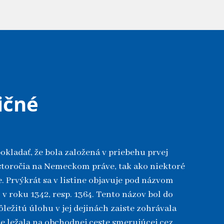
ičné
kladať, že bola založená v priebehu prvej
 storočia na Nemeckom práve, tak ako niektoré
. Prvýkrát sa v listine objavuje pod názvom
 v roku 1342, resp. 1364. Tento názov bol do
ôležitú úlohu v jej dejinách zaiste zohrávala
že ležala na obchodnej ceste smerujúcej cez