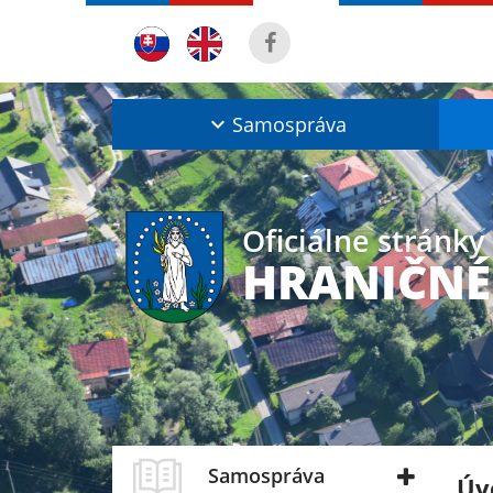
Samospráva
Oficiálne stránky
HRANIČNÉ
Samospráva
Úv