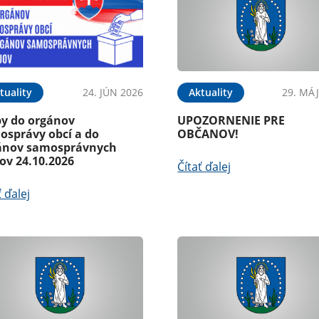
tuality
24. JÚN 2026
Aktuality
29. MÁJ
by do orgánov
UPOZORNENIE PRE
osprávy obcí a do
OBČANOV!
ánov samosprávnych
ov 24.10.2026
Čítať ďalej
ť ďalej