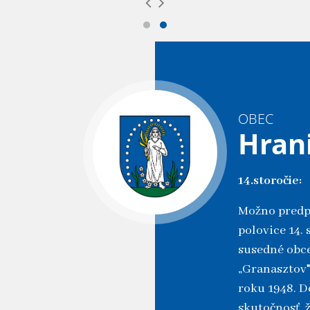
OBEC
Hran
14.storočie:
Možno predpo
polovice 14.
susedné obce
„Granasztov"
roku 1948. D
skutočnosť, 