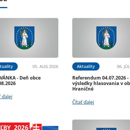
tuality
05. AUG 2026
Aktuality
06. JÚ
VÁNKA - Deň obce
Referendum 04.07.2026 -
08.2026
výsledky hlasovania v ob
Hraničné
ť ďalej
Čítať ďalej